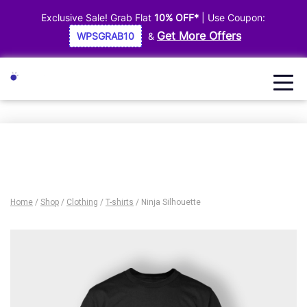
Exclusive Sale! Grab Flat
10% OFF*
| Use Coupon:
Get More Offers
WPSGRAB10
&
Home
/
Shop
/
Clothing
/
T-shirts
/ Ninja Silhouette