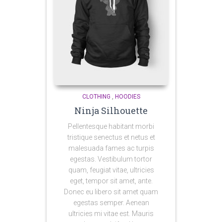
CLOTHING
,
HOODIES
Ninja Silhouette
Pellentesque habitant morbi
tristique senectus et netus et
malesuada fames ac turpis
egestas. Vestibulum tortor
quam, feugiat vitae, ultricies
eget, tempor sit amet, ante.
Donec eu libero sit amet quam
egestas semper. Aenean
ultricies mi vitae est. Mauris